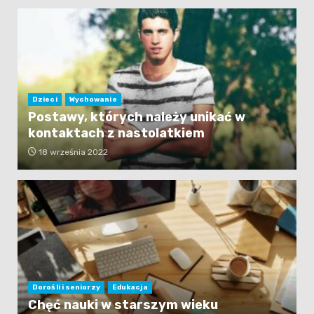
Dzieci
Wychowanie
Postawy, których należy unikać w
kontaktach z nastolatkiem
18 września 2022
Dorośli i seniorzy
Edukacja
Chęć nauki w starszym wieku