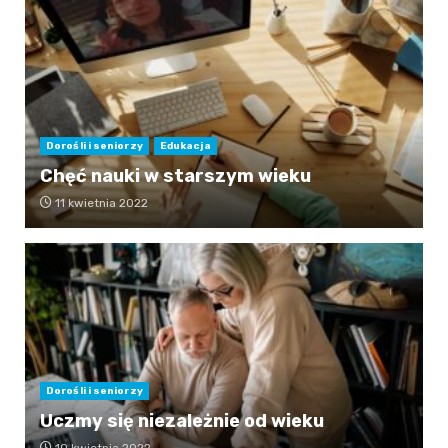
Dorośli i seniorzy
Edukacja
Chęć nauki w starszym wieku
11 kwietnia 2022
Dorośli i seniorzy
Uczmy się niezależnie od wieku