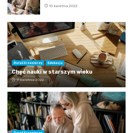
10 kwietnia 2022
Dorośli i seniorzy
Edukacja
Chęć nauki w starszym wieku
11 kwietnia 2022
Dorośli i seniorzy